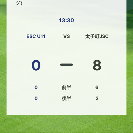
グ）
13:30
ESC U11
VS
太子町JSC
0
8
0
前半
6
0
後半
2