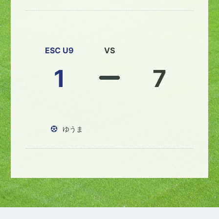
ESC U9
VS
1
7
ゆうま