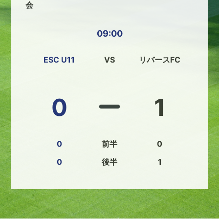
会
09:00
ESC U11
VS
リバースFC
0
1
0
前半
0
0
後半
1